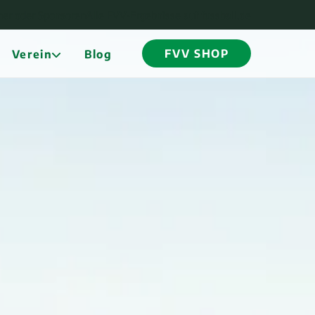
ner oder Sponsoren
Alle FVV-Ergebnisse auf fussball.de
FVV SHOP
Verein
Blog