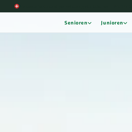
Meldestelle
Kontakt per whtasapp
Kontakt per E-Mail
Part
Senioren
Junioren